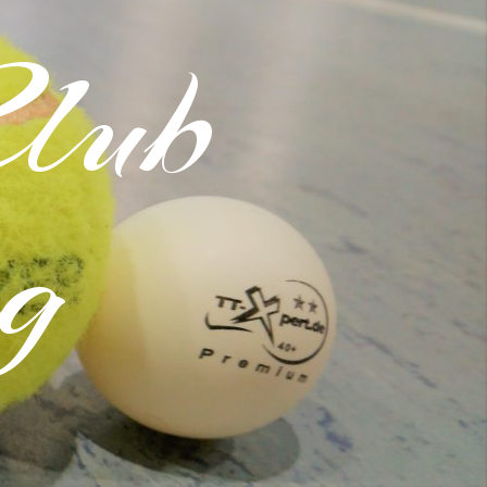
Club
g