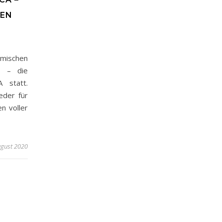
TEN
imischen
g – die
A statt.
eder für
n voller
ugust 2020