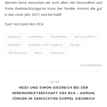
diesem Sinne wünschen wir euch allen viel Gesundheit und
frohe Weihnachtstage im Kreis der Familie. Kommt alle gut
in das neue Jahr 2021 und bis bald!
Euer Vorstand des RCA
Augsburg
badminton
Haunstetten
Jahresrückblick
Racketlon
Racketlon Club Augsburg
Squash
TBS Wünschig
tennis
Tischtennis
0 Kommentare
ÄLTER
HEIDI UND SIMON SIEGREICH BEI DER
VEREINSMEISTERSCHAFT DES RCA – ADRIAN,
JÜRGEN IM GEMISCHTEN DOPPEL SIEGREICH