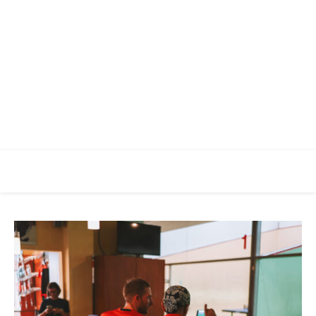
Racketlon Club Augsburg
Verein für Racketlon Sport in Augsburg