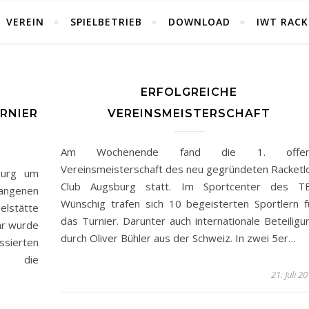
VEREIN
SPIELBETRIEB
DOWNLOAD
IWT RACK
ERFOLGREICHE
RNIER
VEREINSMEISTERSCHAFT
Am Wochenende fand die 1. offe
Vereinsmeisterschaft des neu gegründeten Racketl
burg um
Club Augsburg statt. Im Sportcenter des T
gangenen
Wünschig trafen sich 10 begeisterten Sportlern f
elstätte
das Turnier. Darunter auch internationale Beteiligu
hr wurde
durch Oliver Bühler aus der Schweiz. In zwei 5er…
sierten
st die
21. Juli 2