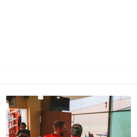
Racketlon Club Augsburg
Verein für Racketlon Sport in Augsburg