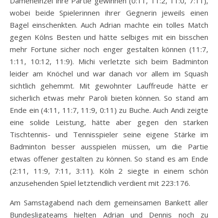
Dameneinzel ihre Partie gewinnen (0:11, 11:2, 11:0, 7:11),
wobei beide Spielerinnen ihrer Gegnerin jeweils einen
Bagel einschenkten. Auch Adrian machte ein tolles Match
gegen Kölns Besten und hätte selbiges mit ein bisschen
mehr Fortune sicher noch enger gestalten können (11:7,
1:11, 10:12, 11:9). Michi verletzte sich beim Badminton
leider am Knöchel und war danach vor allem im Squash
sichtlich gehemmt. Mit gewohnter Lauffreude hätte er
sicherlich etwas mehr Paroli bieten können. So stand am
Ende ein (4:11, 11:7, 11:9, 0:11) zu Buche. Auch Andi zeigte
eine solide Leistung, hätte aber gegen den starken
Tischtennis- und Tennisspieler seine eigene Stärke im
Badminton besser ausspielen müssen, um die Partie
etwas offener gestalten zu können. So stand es am Ende
(2:11, 11:9, 7:11, 3:11). Köln 2 siegte in einem schön
anzusehenden Spiel letztendlich verdient mit 223:176.
Am Samstagabend nach dem gemeinsamen Bankett aller
Bundesligateams hielten Adrian und Dennis noch zu