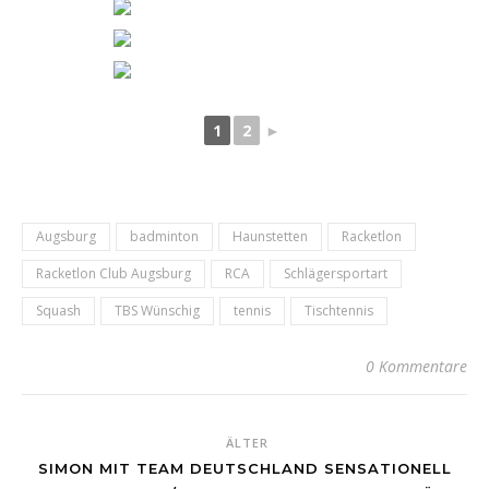
1
2
►
Augsburg
badminton
Haunstetten
Racketlon
Racketlon Club Augsburg
RCA
Schlägersportart
Squash
TBS Wünschig
tennis
Tischtennis
0 Kommentare
ÄLTER
SIMON MIT TEAM DEUTSCHLAND SENSATIONELL